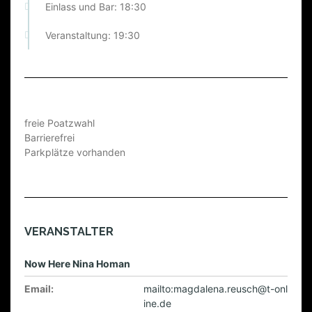
Einlass und Bar: 18:30
Veranstaltung: 19:30
freie Poatzwahl
Barrierefrei
Parkplätze vorhanden
VERANSTALTER
Now Here Nina Homan
Email:
mailto:magdalena.reusch@t-onl
ine.de