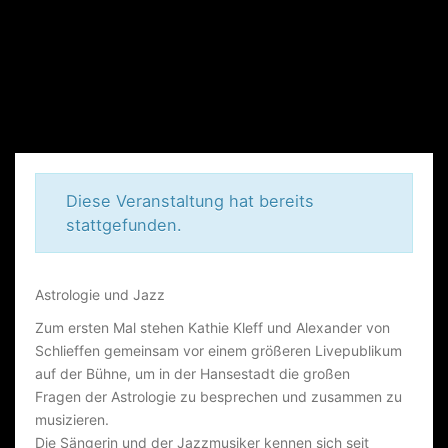
Diese Veranstaltung hat bereits
stattgefunden.
D
Astrologie und
Jazz
E
Zum ersten Mal stehen Kathie Kleff und Alexander von
R
Schlieffen gemeinsam vor einem größeren Livepublikum
auf der Bühne, um in der Hansestadt die großen
H
Fragen der Astrologie zu besprechen und zusammen zu
A
musizieren.
M
Die Sängerin und der Jazzmusiker kennen sich seit