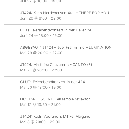
Juli 22 @ 18:00
-
19:00
JT424: Keno Harriehausen 4tet – THERE FOR YOU
Juni 26 @ 8:00
-
22:00
Fluss Feierabendkonzert in der Halle424
Juni 24 @ 18:00
-
19:00
ABGESAGT: JT424 – Joel Frahm Trio – LUMINATION
Mai 29 @ 20:00
-
22:00
JT424: Matthieu Chazarenc – CANTO (F)
Mai 21 @ 20:00
-
22:00
GLUT- Feierabendkonzert in der 424
Mai 20 @ 18:00
-
19:00
LICHTSPIELSCENE – ensemble reflektor
Mai 12 @ 19:30
-
21:00
JT424: Kadri Voorand & Mihkel Mälgand
Mai 8 @ 20:00
-
22:00