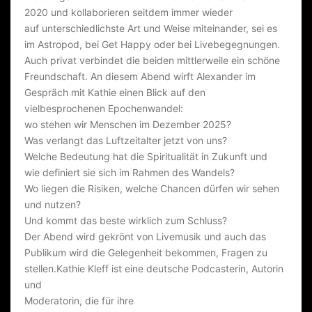
2020 und kollaborieren seitdem immer wieder
B
auf unterschiedlichste Art und Weise miteinander, sei es
U
im Astropod, bei Get Happy oder bei Livebegegnungen.
R
Auch privat verbindet die beiden mittlerweile ein schöne
Freundschaft. An diesem Abend wirft Alexander im
G
Gespräch mit Kathie einen Blick auf den
E
vielbesprochenen Epochenwandel:
R
wo stehen wir Menschen im Dezember 2025?
S
Was verlangt das Luftzeitalter jetzt von uns?
Welche Bedeutung hat die Spiritualität in Zukunft und
T
wie definiert sie sich im Rahmen des Wandels?
E
Wo liegen die Risiken, welche Chancen dürfen wir sehen
R
und nutzen?
Und kommt das beste wirklich zum Schluss?
N
Der Abend wird gekrönt von Livemusik und auch das
E
Publikum wird die Gelegenheit bekommen, Fragen zu
N
stellen.
Kathie Kleff
ist eine deutsche Podcasterin, Autorin
und
S
Moderatorin, die für ihre