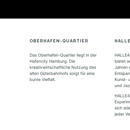
n
v
i
i
s
o
g
i
n
a
c
t
i
h
OBERHAFEN-QUARTIER
HALL
o
t
n
Das Oberhafen-Quartier liegt in der
HALLE42
e
Hafencity Hamburg. Die
bietet s
kreativwirtschaftliche Nutzung des
Jahren 
n
alten Güterbahnhofs sorgt für eine
Entspan
,
bunte Vielfalt.
Kunst- 
und Jazz
N
HALLE424
a
Experime
v
sich st
jeder Ve
i
g