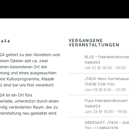
E424
VERGANGENE
VERANSTALTUNGEN
4 gehört zu den Vorreitern und
BLUE – Feierabendkonzer
einen Gästen seit ca. zwei
Halle424
einen besonderen Ort der
Juli 22 @ 18:00
-
19:00
nung und eines ausgesuchten
und Kulturprogramms. Klassik
JT424: Keno Harriehause
THERE FOR YOU
 sind bei uns fest verankert.
Juni 26 @ 8:00
-
22:00
 ist ein Ort fürs
ntelle, unterstützt durch einen
Fluss Feierabendkonzert 
Halle424
ändig veränderten Raum, der zu
Juni 24 @ 18:00
-
19:00
ranstaltung neu gestaltet wird.
ABGESAGT: JT424 – Joe
Trio – LUMINATION