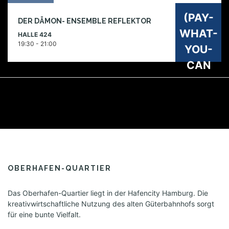
09
g
(PAY-
DER DÄMON- ENSEMBLE REFLEKTOR
a
okt
WHAT-
HALLE 424
t
2026
19:30 - 21:00
YOU-
i
o
CAN
n
OBERHAFEN-QUARTIER
Das Oberhafen-Quartier liegt in der Hafencity Hamburg. Die
kreativwirtschaftliche Nutzung des alten Güterbahnhofs sorgt
für eine bunte Vielfalt.