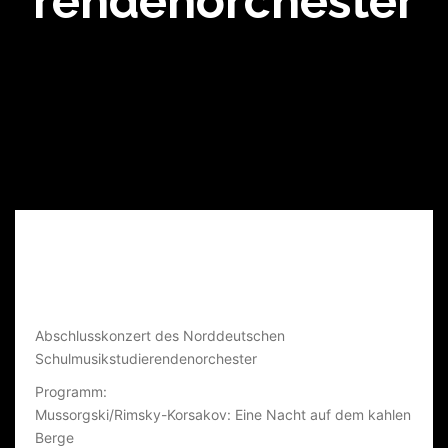
Rendenorchester
N
O
R
D
Abschlusskonzert des Norddeutschen
D
Schulmusikstudierendenorchester
.
Programm:
Mussorgski/Rimsky-Korsakov: Eine Nacht auf dem kahlen
S
Berge