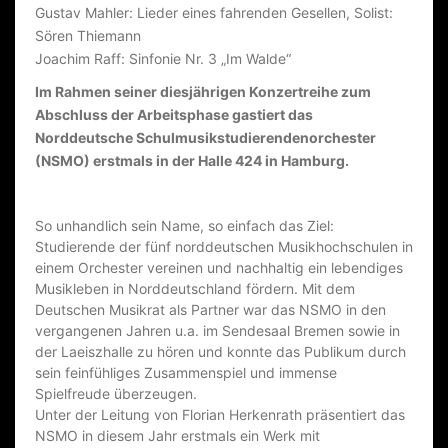
C
Gustav Mahler: Lieder eines fahrenden Gesellen, Solist:
H
Sören Thiemann
U
Joachim Raff: Sinfonie Nr. 3 „Im Walde“
L
Im Rahmen seiner diesjährigen Konzertreihe zum
Abschluss der Arbeitsphase gastiert das
M
Norddeutsche Schulmusikstudierendenorcheste
r
U
(NSMO) erstmals in der Halle 424 in Hamburg.
S
I
So unhandlich sein Name, so einfach das Ziel:
K
Studierende der fünf norddeutschen Musikhochschulen in
einem Orchester vereinen und nachhaltig ein lebendiges
S
Musikleben in Norddeutschland fördern. Mit dem
T
Deutschen Musikrat als Partner war das NSMO in den
U
vergangenen Jahren u.a. im Sendesaal Bremen sowie in
der Laeiszhalle zu hören und konnte das Publikum durch
D
sein feinfühliges Zusammenspiel und immense
I
Spielfreude überzeugen.
Unter der Leitung von Florian Herkenrath präsentiert das
E
NSMO in diesem Jahr erstmals ein Werk mit