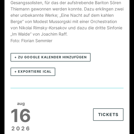
R
Gesangssolisten, für das der aufstrebende Bariton Sören
Thiemann gewonnen werden konnte. Dazu erklingen zwei
E
eher unbekannte Werke; „Eine Nacht auf dem kahlen
N
Berge“ von Modest Mussorgski mit einer Orchestration
D
von Nikolai Rimsky-Korsakov und dazu die dritte Sinfonie
„Im Walde“ von Joachim Raff.
E
Foto: Florian Semmler
N
O
+ ZU GOOGLE KALENDER HINZUFÜGEN
R
C
+ EXPORTIERE ICAL
H
E
S
aug
16
T
TICKETS
E
R
2026