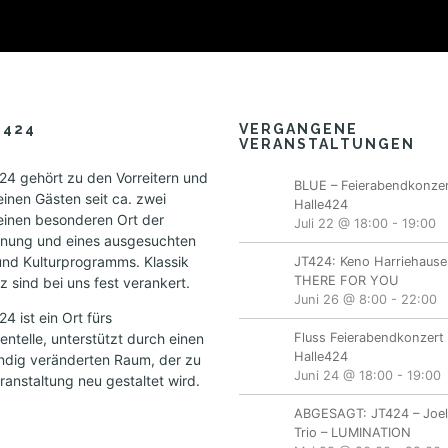
E424
VERGANGENE
VERANSTALTUNGEN
4 gehört zu den Vorreitern und
BLUE – Feierabendkonzer
einen Gästen seit ca. zwei
Halle424
einen besonderen Ort der
Juli 22 @ 18:00
-
19:00
nung und eines ausgesuchten
und Kulturprogramms. Klassik
JT424: Keno Harriehause
THERE FOR YOU
 sind bei uns fest verankert.
Juni 26 @ 8:00
-
22:00
 ist ein Ort fürs
ntelle, unterstützt durch einen
Fluss Feierabendkonzert 
Halle424
ändig veränderten Raum, der zu
Juni 24 @ 18:00
-
19:00
ranstaltung neu gestaltet wird.
ABGESAGT: JT424 – Joe
Trio – LUMINATION