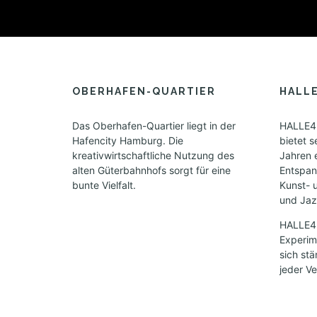
OBERHAFEN-QUARTIER
HALL
Das Oberhafen-Quartier liegt in der
HALLE42
Hafencity Hamburg. Die
bietet s
kreativwirtschaftliche Nutzung des
Jahren 
alten Güterbahnhofs sorgt für eine
Entspan
bunte Vielfalt.
Kunst- 
und Jazz
HALLE424
Experime
sich st
jeder Ve