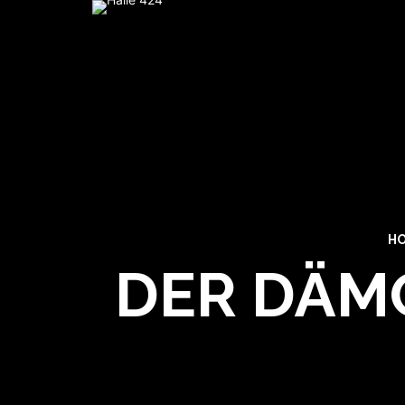
H
DER DÄMO