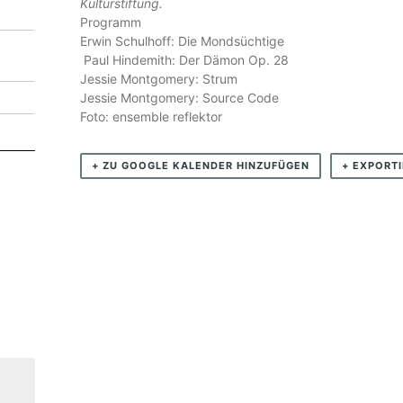
Kulturstiftung.
N
Programm
S
Erwin Schulhoff: Die Mondsüchtige
Paul Hindemith: Der Dämon Op. 28
E
Jessie Montgomery: Strum
M
Jessie Montgomery: Source Code
B
Foto: ensemble reflektor
L
+ ZU GOOGLE KALENDER HINZUFÜGEN
+ EXPORTI
E
R
E
F
L
E
K
T
O