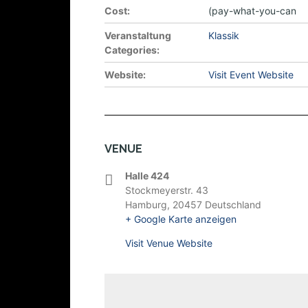
Cost:
(pay-what-you-can
Veranstaltung
Klassik
Categories:
Website:
Visit Event Website
VENUE
Halle 424
Stockmeyerstr. 43
Hamburg
,
20457
Deutschland
+ Google Karte anzeigen
Visit Venue Website