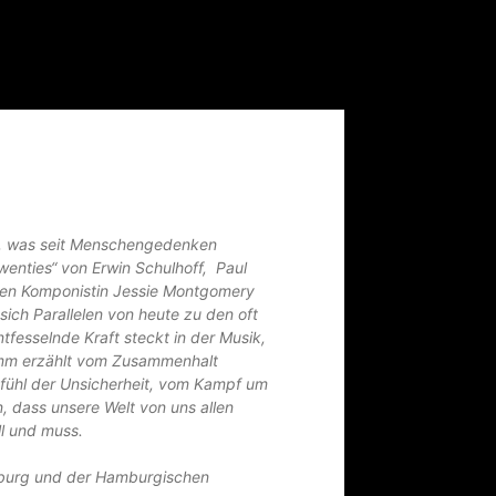
, was seit Menschengedenken
enties“ von Erwin Schulhoff, Paul
chen Komponistin Jessie Montgomery
sich Parallelen von heute zu den oft
tfesselnde Kraft steckt in der Musik,
ramm erzählt vom Zusammenhalt
fühl der Unsicherheit, vom Kampf um
, dass unsere Welt von uns allen
l und muss.
mburg und der Hamburgischen