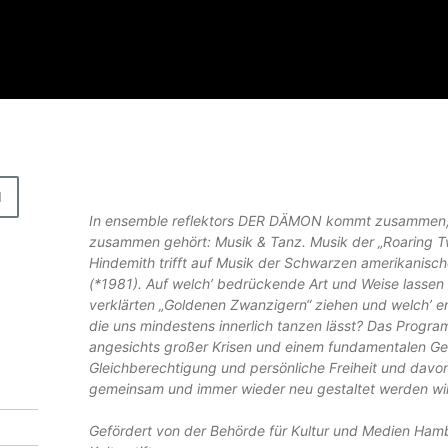
D
E
N
R
In ensemble reflektors DER DÄMON kommt zusammen
zusammen gehört: Musik & Tanz. Musik der „Roaring Tw
D
Hindemith trifft auf Musik der Schwarzen amerikanis
Ä
(*1981). Auf welch’ bedrückende Art und Weise lassen 
verklärten „Goldenen Zwanzigern“ ziehen und welch’ en
M
die uns mindestens innerlich tanzen lässt? Das Prog
O
angesichts großer Krisen und einem fundamentalen Ge
N
Gleichberechtigung und persönliche Freiheit und davon
gemeinsam und immer wieder neu gestaltet werden wil
-
E
Gefördert von der Behörde für Kultur und Medien Ha