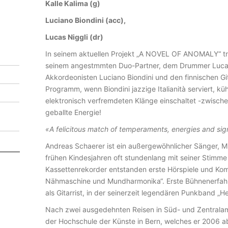
4
Kalle Kalima (g)
:
Luciano Biondini (acc),
A
Lucas Niggli (dr)
N
In seinem aktuellen Projekt „A NOVEL OF ANOMALY“ tr
D
seinem angestmmten Duo-Partner, dem Drummer Lucas N
R
Akkordeonisten Luciano Biondini und den finnischen Gita
E
Programm, wenn Biondini jazzige Italianità serviert, k
elektronisch verfremdeten Klänge einschaltet -zwische
A
geballte Energie!
S
«A felicitous match of temperaments, energies and sig
S
Andreas Schaerer ist ein außergewöhnlicher Sänger, Mu
C
frühen Kindesjahren oft stundenlang mit seiner Stimme
H
Kassettenrekorder entstanden erste Hörspiele und Kom
A
Nähmaschine und Mundharmonika“. Erste Bühnenerfahr
als Gitarrist, in der seinerzeit legendären Punkband „He
E
Nach zwei ausgedehnten Reisen in Süd- und Zentralam
R
der Hochschule der Künste in Bern, welches er 2006 a