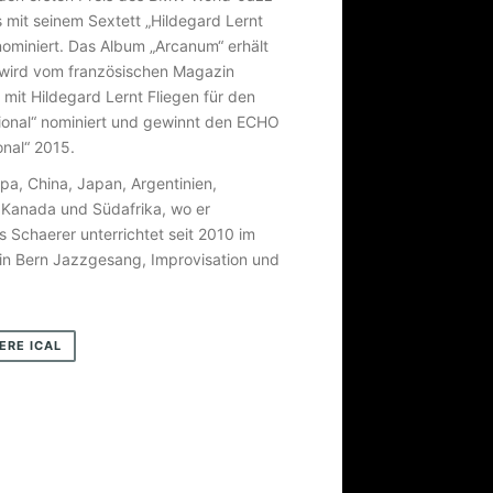
mit seinem Sextett „Hildegard Lernt
nominiert. Das Album „Arcanum“ erhält
d wird vom französischen Magazin
it Hildegard Lernt Fliegen für den
ional“ nominiert und gewinnt den ECHO
onal“ 2015.
pa, China, Japan, Argentinien,
, Kanada und Südafrika, wo er
 Schaerer unterrichtet seit 2010 im
in Bern Jazzgesang, Improvisation und
ERE ICAL