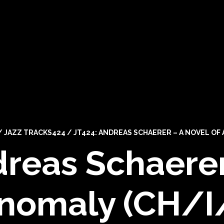
/
JAZZ TRACKS424
/
JT424: ANDREAS SCHAERER – A NOVEL OF 
dreas Schaerer
nomaly (CH/I