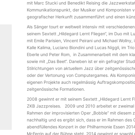
E
mit Marc Stucki und Benedikt Reising die Jazzwerkstatt 
R
Kommunikationspunkt, der Musiker und Komponisten ver
geografischer Herkunft zusammenführt und einen künst
–
A
Als Sänger tourt er weltweit intensiv mit verschiedenen
seinem Sextett „Hildegard Lernt Fliegen“, im Duo mit L
N
mit Emile Parisien, Vincent Peirani und Michael Wollny,
O
Kalle Kalima, Luciano Biondini und Lucas Niggli, im Tr
V
Eberle und Peter Rom, in Zusammenarbeit mit dem kla
sowie mit „Das Beet“. Daneben ist er ein gefragter Stud
E
Stilrichtungen von aktuellem Jazz über zeitgenössisch
L
oder der Vertonung von Computergames. Als Komponist 
O
eigenen Projekte auch regelmässig Auftragskompositi
zeitgenössische Formationen.
F
A
2008 gewinnt er mit seinem Sextett „Hildegard Lernt F
ZKB Jazzpreises. 2009 und 2010 arbeitet er zweimal 
N
Rahmen der improvisierten Oper „Bobble“ mit diesem 
O
nachhaltig und es ergibt sich, dass er im Rahmen des C
M
abendfüllendes Konzert in der Philharmonie Essen 2
McFerrin auf der Bühne steht. 2014 gewinnt er sowohl