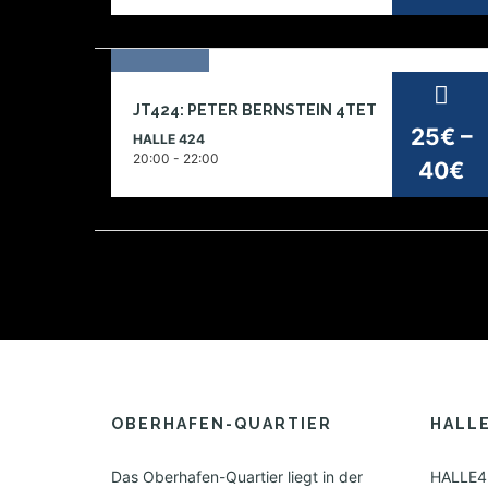
i
o
n
24
JT424: PETER BERNSTEIN 4TET
sep
25€ –
HALLE 424
2026
20:00 - 22:00
40€
OBERHAFEN-QUARTIER
HALL
Das Oberhafen-Quartier liegt in der
HALLE42