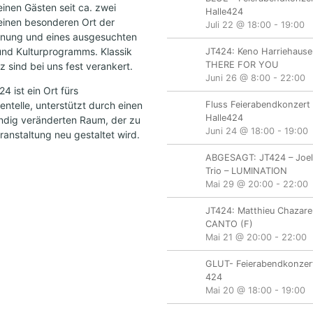
einen Gästen seit ca. zwei
Halle424
einen besonderen Ort der
Juli 22 @ 18:00
-
19:00
nung und eines ausgesuchten
und Kulturprogramms. Klassik
JT424: Keno Harriehause
THERE FOR YOU
 sind bei uns fest verankert.
Juni 26 @ 8:00
-
22:00
 ist ein Ort fürs
ntelle, unterstützt durch einen
Fluss Feierabendkonzert 
Halle424
ändig veränderten Raum, der zu
Juni 24 @ 18:00
-
19:00
ranstaltung neu gestaltet wird.
ABGESAGT: JT424 – Joe
Trio – LUMINATION
Mai 29 @ 20:00
-
22:00
JT424: Matthieu Chazare
CANTO (F)
Mai 21 @ 20:00
-
22:00
GLUT- Feierabendkonzert
424
Mai 20 @ 18:00
-
19:00