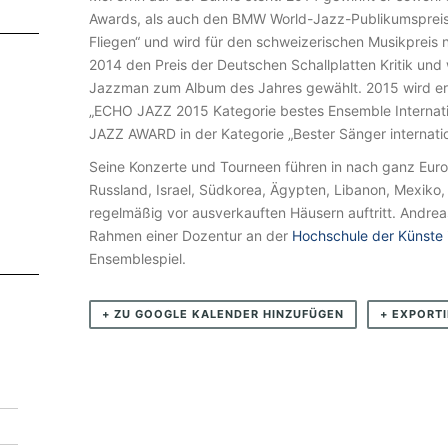
A
Awards, als auch den BMW World-Jazz-Publikumspreis 
L
Fliegen“ und wird für den schweizerischen Musikpreis 
Y
2014 den Preis der Deutschen Schallplatten Kritik un
Jazzman zum Album des Jahres gewählt. 2015 wird er m
(
„ECHO JAZZ 2015 Kategorie bestes Ensemble Internat
C
JAZZ AWARD in der Kategorie „Bester Sänger internati
H
Seine Konzerte und Tourneen führen in nach ganz Euro
/
Russland, Israel, Südkorea, Ägypten, Libanon, Mexiko
I
regelmäßig vor ausverkauften Häusern auftritt. Andreas
Rahmen einer Dozentur an der
Hochschule der Künste
/
Ensemblespiel.
F
I
+ ZU GOOGLE KALENDER HINZUFÜGEN
+ EXPORTI
N
)