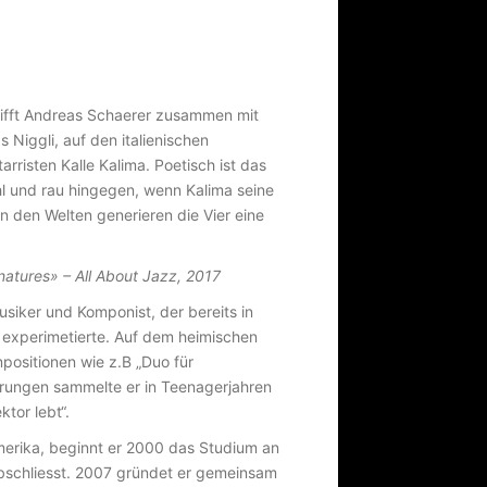
ifft Andreas Schaerer zusammen mit
iggli, auf den italienischen
rristen Kalle Kalima. Poetisch ist das
ühl und rau hingegen, wenn Kalima seine
n den Welten generieren die Vier eine
natures» – All About Jazz, 2017
siker und Komponist, der bereits in
 experimetierte. Auf dem heimischen
positionen wie z.B „Duo für
ungen sammelte er in Teenagerjahren
ktor lebt“.
erika, beginnt er 2000 das Studium an
bschliesst. 2007 gründet er gemeinsam