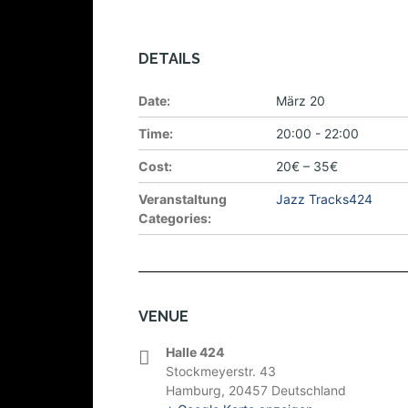
DETAILS
Date:
März 20
Time:
20:00 - 22:00
Cost:
20€ – 35€
Veranstaltung
Jazz Tracks424
Categories:
VENUE
Halle 424
Stockmeyerstr. 43
Hamburg
,
20457
Deutschland