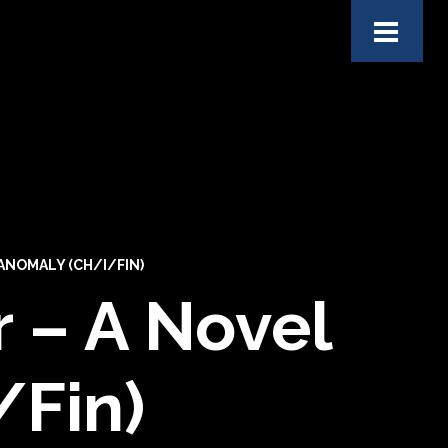
ANOMALY (CH/I/FIN)
 – A Novel
/Fin)