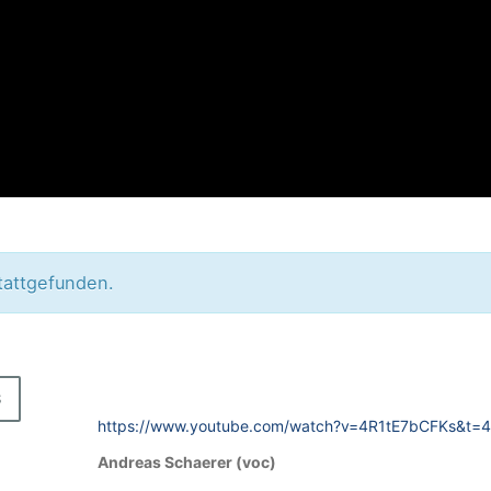
tattgefunden.
J
T
S
4
https://www.youtube.com/watch?v=4R1tE7bCFKs&t=4
2
Andreas Schaerer (voc)