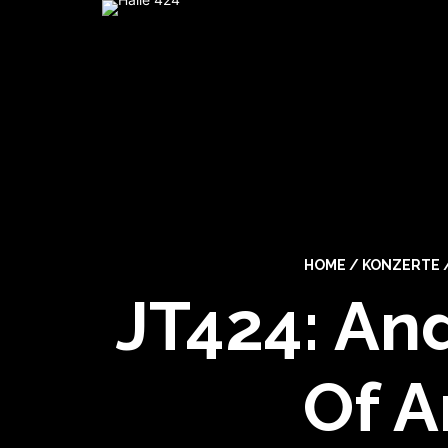
HOME
/
KONZERTE
JT424: An
Of A