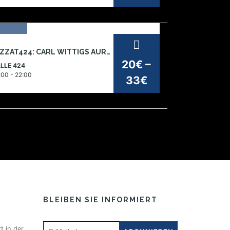
6
JAZZAT424: CARL WITTIGS AURORA OKTETT – CONTINUITY AND RESONANCE
t
20€ –
LLE 424
026
:00 - 22:00
33€
BLEIBEN SIE INFORMIERT
t in der