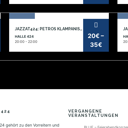
07
1
JAZZAT424: PETROS KLAMPANIS TRIO – LATENT INFO
nov
ok
20€ –
HALLE 424
HA
2026
2
20:00 - 22:00
20
35€
E424
VERGANGENE
VERANSTALTUNGEN
4 gehört zu den Vorreitern und
BLUE – Feierabendkonzer