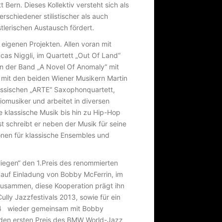
Bern. Dieses Kollektiv versteht sich als
schiedener stilistischer als auch
lerischen Austausch fördert.
 eigenen Projekten. Allen voran mit
ucas Niggli, im Quartett „Out Of Land“
 in der Band „A Novel Of Anomaly“ mit
io mit den beiden Wiener Musikern Martin
ssischen „ARTE“ Saxophonquartett,
iomusiker und arbeitet in diversen
e klassische Musik bis hin zu Hip-Hop
schreibt er neben der Musik für seine
onen für klassische Ensembles und
liegen“ den 1.Preis des renommierten
auf Einladung von Bobby McFerrin, im
zusammen, diese Kooperation prägt ihn
ully Jazzfestivals 2013, sowie für ein
014 wieder gemeinsam mit Bobby
 den ersten Preis des BMW World-Jazz