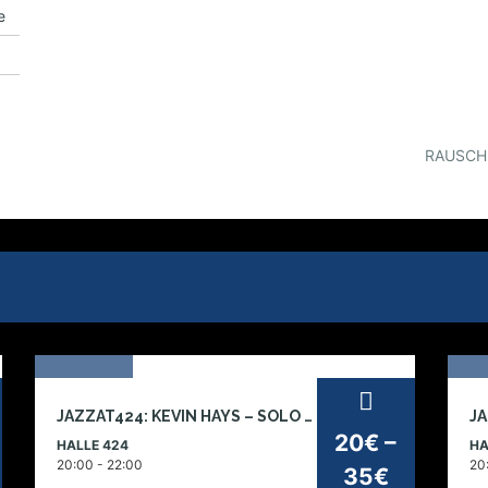
e
RAUSCH 
04
JAZZAT424: KEVIN HAYS – SOLO PIANO
JA
dez
no
20€ –
HALLE 424
HA
2026
2
20:00 - 22:00
20
35€