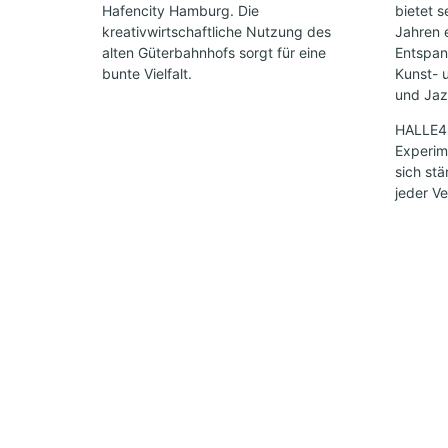
Hafencity Hamburg. Die
bietet s
kreativwirtschaftliche Nutzung des
Jahren 
alten Güterbahnhofs sorgt für eine
Entspan
bunte Vielfalt.
Kunst- 
und Jazz
HALLE424
Experime
sich st
jeder Ve