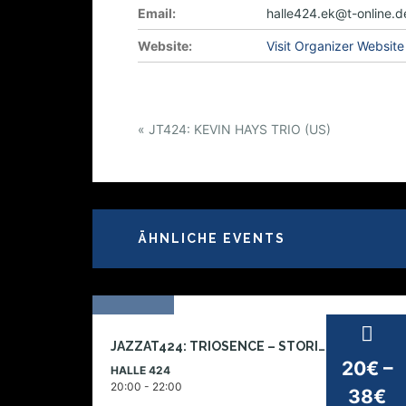
Email:
halle424.ek@t-online.d
Website:
Visit Organizer Website
E
«
JT424: KEVIN HAYS TRIO (US)
v
e
n
t
ÄHNLICHE EVENTS
N
a
v
i
19
g
JAZZAT424: TRIOSENCE – STORIES OF LIFE
dez
a
20€ –
HALLE 424
2026
t
20:00 - 22:00
38€