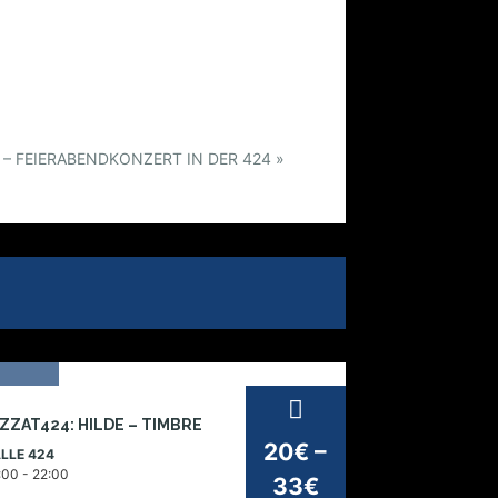
– FEIERABENDKONZERT IN DER 424
»
27
ZZAT424: HILDE – TIMBRE
v
20€ –
LLE 424
026
:00 - 22:00
33€