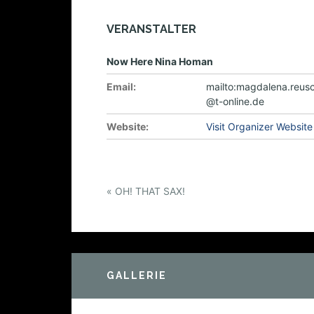
VERANSTALTER
Now Here Nina Homan
Email:
mailto:magdalena.reus
@t-online.de
Website:
Visit Organizer Website
E
«
OH! THAT SAX!
v
e
n
t
GALLERIE
N
a