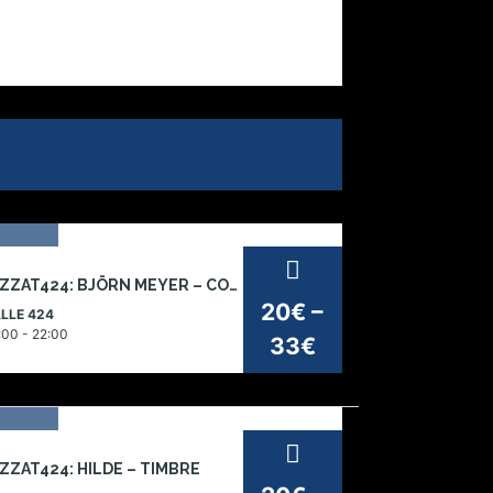
1
JAZZAT424: BJÖRN MEYER – CONVERGENCE (CH)
z
20€ –
LLE 424
026
:00 - 22:00
33€
27
ZZAT424: HILDE – TIMBRE
v