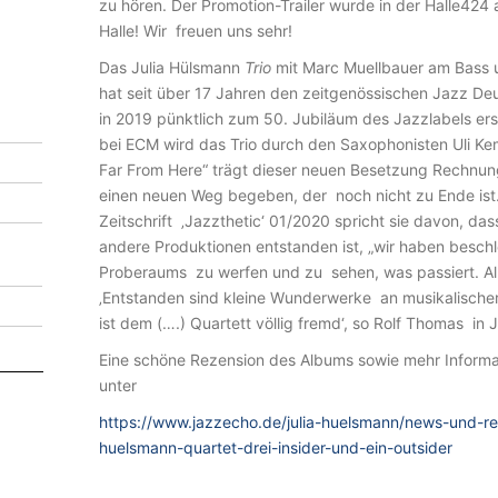
A
zu hören. Der Promotion-Trailer wurde in der Halle424
H
Halle! Wir freuen uns sehr!
Ü
Das Julia Hülsmann
Trio
mit Marc Muellbauer am Bass 
hat seit über 17 Jahren den zeitgenössischen Jazz De
L
in 2019 pünktlich zum 50. Jubiläum des Jazzlabels ers
S
bei ECM wird das Trio durch den Saxophonisten Uli Ke
M
Far From Here“ trägt dieser neuen Besetzung Rechnung,
A
einen neuen Weg begeben, der noch nicht zu Ende ist. 
Zeitschrift ‚Jazzthetic‘ 01/2020 spricht sie davon, das
N
andere Produktionen entstanden ist, „wir haben besch
N
Proberaums zu werfen und zu sehen, was passiert. All
Q
‚Entstanden sind kleine Wunderwerke an musikalische
ist dem (….) Quartett völlig fremd‘, so Rolf Thomas in 
U
Eine schöne Rezension des Albums sowie mehr Informat
A
unter
R
https://www.jazzecho.de/julia-huelsmann/news-und-rez
T
huelsmann-quartet-drei-insider-und-ein-outsider
E