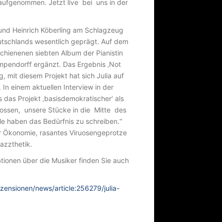
 aufgenommen. Jetzt live bei uns in der
und Heinrich Köberling am Schlagzeug
utschlands wesentlich geprägt. Auf dem
chienenen siebten Album der Pianistin
mpendorff ergänzt. Das Ergebnis ‚Not
 mit diesem Projekt hat sich Julia auf
In einem aktuellen Interview in der
s das Projekt ‚basisdemokratischer‘ als
lossen, unsere Stücke in die Mitte des
e haben das Bedürfnis zu schreiben.“
r Ökonomie, rasantes Viruosengeprotze
Jazzthetik.
ionen über die Musiker finden Sie auch
ensionen/news/article:256279/julia-