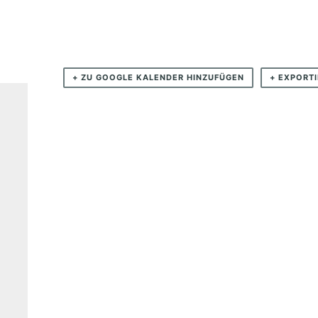
T
T
–
N
+ ZU GOOGLE KALENDER HINZUFÜGEN
+ EXPORTI
O
T
F
A
R
F
R
O
M
H
E