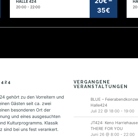
20€ –
HALLE 424
HA
2026
2
20:00 - 22:00
20
35€
E424
VERGANGENE
VERANSTALTUNGEN
4 gehört zu den Vorreitern und
BLUE – Feierabendkonzer
einen Gästen seit ca. zwei
Halle424
einen besonderen Ort der
Juli 22 @ 18:00
-
19:00
nung und eines ausgesuchten
und Kulturprogramms. Klassik
JT424: Keno Harriehause
THERE FOR YOU
 sind bei uns fest verankert.
Juni 26 @ 8:00
-
22:00