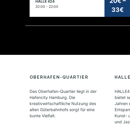
20€ –
HALLE 424
2026
20:00 - 22:00
33€
OBERHAFEN-QUARTIER
HALL
Das Oberhafen-Quartier liegt in der
HALLE42
Hafencity Hamburg. Die
bietet s
kreativwirtschaftliche Nutzung des
Jahren 
alten Güterbahnhofs sorgt für eine
Entspan
bunte Vielfalt.
Kunst- 
und Jazz