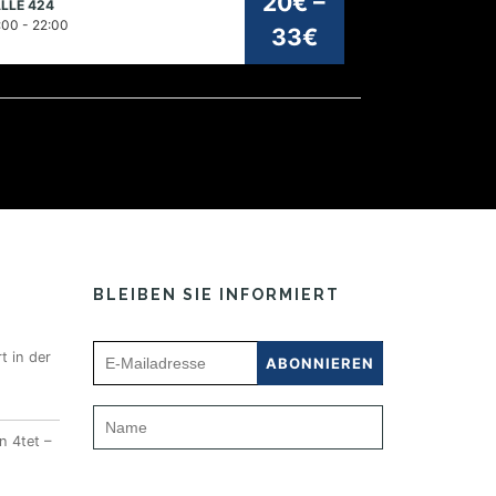
20€ –
LLE 424
026
:00 - 22:00
33€
BLEIBEN SIE INFORMIERT
t in der
n 4tet –