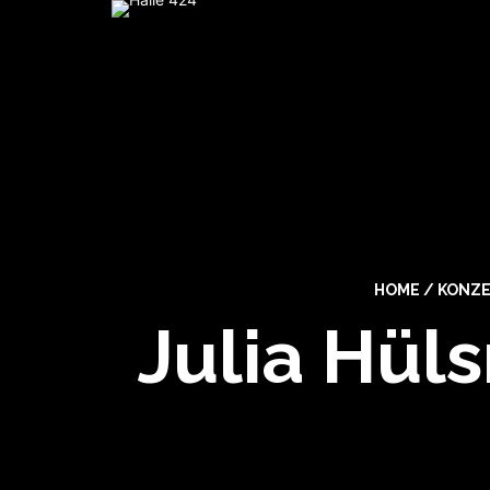
HOME
/
KONZ
Julia Hül