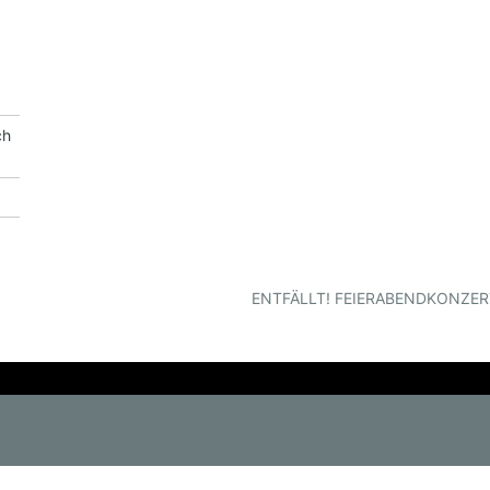
ch
ENTFÄLLT! FEIERABENDKONZERT