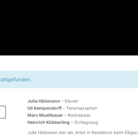
tattgefunden.
J
Julia Hülsmann
– Klavier
Uli Kempendorff
– Tenorsaxophon
U
F
Marc Muellbauer
– Kontrabass
L
Heinrich Köbberling
– Schlagzeug
I
Julia Hülsmann war als ‚Artist in Residence beim Elbja