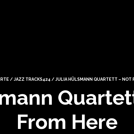
ERTE
/
JAZZ TRACKS424
/
JULIA HÜLSMANN QUARTETT – NOT 
smann Quartett
From Here