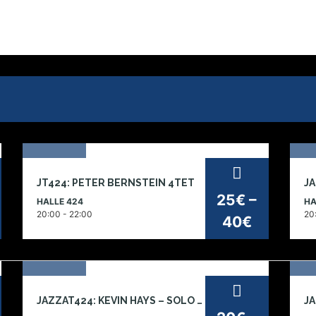
24
1
JT424: PETER BERNSTEIN 4TET
sep
de
25€ –
HALLE 424
HA
2026
2
20:00 - 22:00
20
40€
04
JAZZAT424: KEVIN HAYS – SOLO PIANO
JA
dez
no