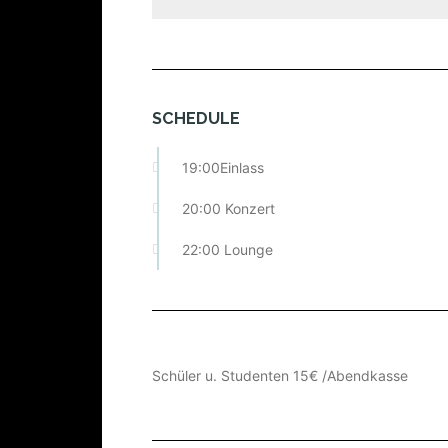
SCHEDULE
19:00Einlass
20:00 Konzert
22:00 Lounge
Schüler u. Studenten 15€ /Abendkasse