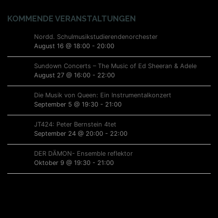
i
s
a
o
v
KOMMENDE VERANSTALTUNGEN
i
n
i
c
Nordd. Schulmusikstudierendenorchester
g
August 16 @ 18:00
-
20:00
h
a
Sundown Concerts – The Music of Ed Sheeran & Adele
t
t
August 27 @ 16:00
-
22:00
i
e
o
Die Musik von Queen: Ein Instrumentalkonzert
n
September 5 @ 19:30
-
21:00
n
,
JT424: Peter Bernstein 4tet
N
September 24 @ 20:00
-
22:00
a
DER DÄMON- Ensemble reflektor
Oktober 9 @ 19:30
-
21:00
v
i
g