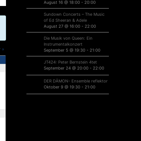
August 16 @ 18:00
-
20:00
Sundown Concerts – The Music
of Ed Sheeran & Adele
August 27 @ 16:00
-
22:00
Die Musik von Queen: Ein
Instrumentalkonzert
r
»
September 5 @ 19:30
-
21:00
JT424: Peter Bernstein 4tet
September 24 @ 20:00
-
22:00
DER DÄMON- Ensemble reflektor
Oktober 9 @ 19:30
-
21:00