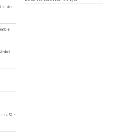
 in der
emble
Mihkel
et (US) –