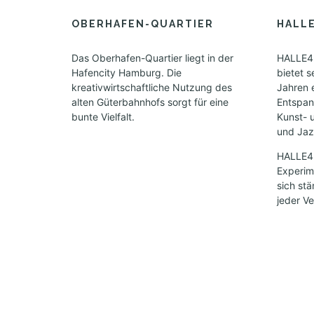
o
n
OBERHAFEN-QUARTIER
HALL
t
h
Das Oberhafen-Quartier liegt in der
HALLE42
N
Hafencity Hamburg. Die
bietet s
kreativwirtschaftliche Nutzung des
Jahren 
a
alten Güterbahnhofs sorgt für eine
Entspan
v
bunte Vielfalt.
Kunst- 
i
und Jazz
g
HALLE424
a
Experime
t
sich st
i
jeder Ve
o
n