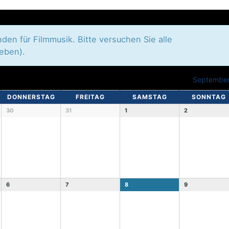
en für Filmmusik. Bitte versuchen Sie alle
heben).
Septembe
DONNERSTAG
FREITAG
SAMSTAG
SONNTAG
30
31
1
2
6
7
8
9