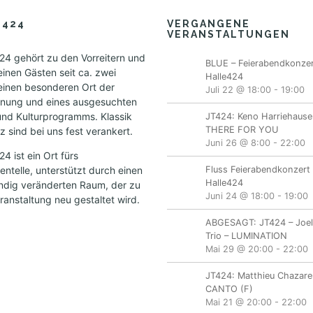
E424
VERGANGENE
VERANSTALTUNGEN
4 gehört zu den Vorreitern und
BLUE – Feierabendkonzer
einen Gästen seit ca. zwei
Halle424
einen besonderen Ort der
Juli 22 @ 18:00
-
19:00
nung und eines ausgesuchten
und Kulturprogramms. Klassik
JT424: Keno Harriehause
THERE FOR YOU
 sind bei uns fest verankert.
Juni 26 @ 8:00
-
22:00
 ist ein Ort fürs
ntelle, unterstützt durch einen
Fluss Feierabendkonzert 
Halle424
ändig veränderten Raum, der zu
Juni 24 @ 18:00
-
19:00
ranstaltung neu gestaltet wird.
ABGESAGT: JT424 – Joe
Trio – LUMINATION
Mai 29 @ 20:00
-
22:00
JT424: Matthieu Chazare
CANTO (F)
Mai 21 @ 20:00
-
22:00