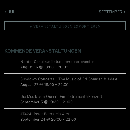
o
s
t
s
C
n
t
«
JULI
SEPTEMBER
»
i
i
a
a
V
o
l
c
l
t
+ VERANSTALTUNGEN EXPORTIEREN
n
e
e
u
h
n
r
n
t
g
d
e
a
KOMMENDE VERANSTALTUNGEN
e
n
a
n
n
r
Nordd. Schulmusikstudierendenorchester
s
August 16 @ 18:00
-
20:00
M
,
t
o
Sundown Concerts – The Music of Ed Sheeran & Adele
N
n
August 27 @ 16:00
-
22:00
a
a
t
l
Die Musik von Queen: Ein Instrumentalkonzert
h
v
September 5 @ 19:30
-
21:00
t
N
i
a
u
JT424: Peter Bernstein 4tet
g
September 24 @ 20:00
-
22:00
v
n