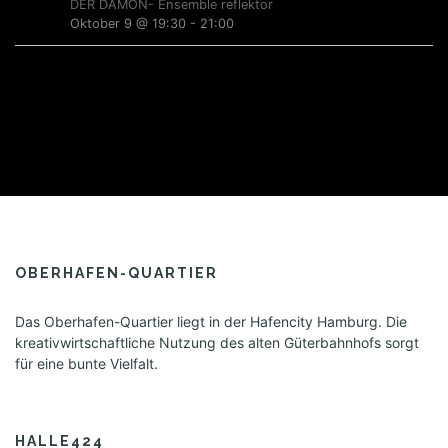
a
i
DER DÄMON- Ensemble reflektor
g
g
t
Oktober 9 @ 19:30
-
21:00
e
a
i
t
n
o
i
n
o
n
OBERHAFEN-QUARTIER
Das Oberhafen-Quartier liegt in der Hafencity Hamburg. Die
kreativwirtschaftliche Nutzung des alten Güterbahnhofs sorgt
für eine bunte Vielfalt.
HALLE424