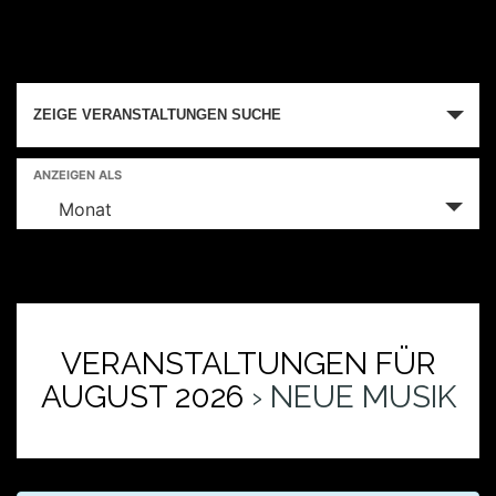
V
ZEIGE VERANSTALTUNGEN SUCHE
e
r
V
ANZEIGEN ALS
a
e
Monat
r
n
a
s
n
t
s
a
t
VERANSTALTUNGEN FÜR
a
l
AUGUST 2026
› NEUE MUSIK
l
t
t
u
u