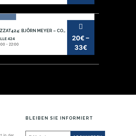
1
JAZZAT424: BJÖRN MEYER – CONVERGENCE (CH)
z
20€ –
LLE 424
026
:00 - 22:00
33€
BLEIBEN SIE INFORMIERT
t in der