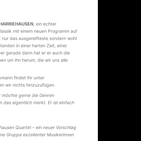
HARRIEHAUSEN
, ein echter
lassik mit einem neuen Programm auf
t nur das ausgereifteste sondern wohl
tanden in einer harten Zeit, einer
 Aber gerade dann hat er er auch die
n um ihn herum, die wir uns alle
mann findet Ihr unter
 wir nichts hinzuzufügen.
 Er möchte gerne die Genren
as eigentlich merkt. Er ist einfach
ehausen Quartet – ein neuer Vorschlag
ine Gruppe exzellenter Musikerinnen