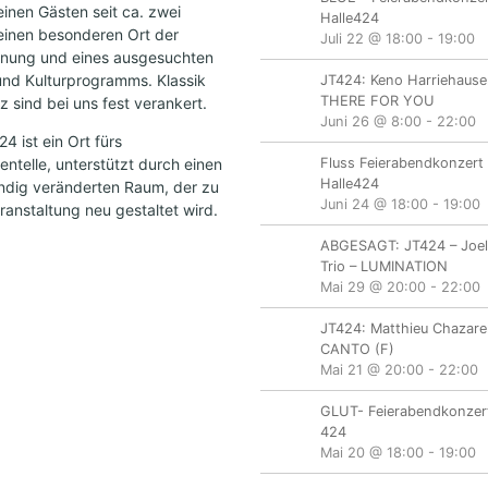
einen Gästen seit ca. zwei
Halle424
einen besonderen Ort der
Juli 22 @ 18:00
-
19:00
nung und eines ausgesuchten
und Kulturprogramms. Klassik
JT424: Keno Harriehause
THERE FOR YOU
 sind bei uns fest verankert.
Juni 26 @ 8:00
-
22:00
 ist ein Ort fürs
ntelle, unterstützt durch einen
Fluss Feierabendkonzert 
Halle424
ändig veränderten Raum, der zu
Juni 24 @ 18:00
-
19:00
ranstaltung neu gestaltet wird.
ABGESAGT: JT424 – Joe
Trio – LUMINATION
Mai 29 @ 20:00
-
22:00
JT424: Matthieu Chazare
CANTO (F)
Mai 21 @ 20:00
-
22:00
GLUT- Feierabendkonzert
424
Mai 20 @ 18:00
-
19:00