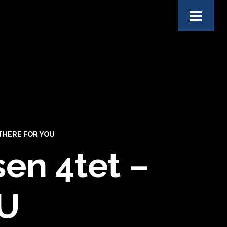
 THERE FOR YOU
en 4tet –
U