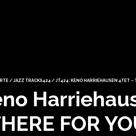
RTE
/
JAZZ TRACKS424
/
JT424: KENO HARRIEHAUSEN 4TET –
eno Harriehaus
THERE FOR YO