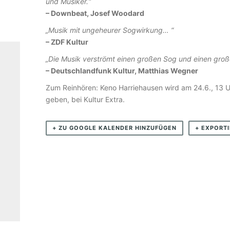
S
und Musiker.“
– Downbeat, Josef Woodard
E
N
„Musik mit ungeheurer Sogwirkung… “
– ZDF Kultur
4
„Die Musik verströmt einen großen Sog und einen gro
T
– Deutschlandfunk Kultur, Matthias Wegner
E
Zum Reinhören: Keno Harriehausen wird am 24.6., 13 U
T
geben, bei Kultur Extra.
–
T
+ ZU GOOGLE KALENDER HINZUFÜGEN
+ EXPORTI
H
E
R
E
F
O