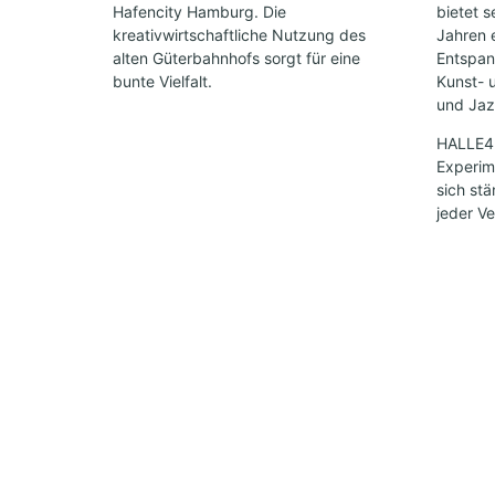
Hafencity Hamburg. Die
bietet s
kreativwirtschaftliche Nutzung des
Jahren 
alten Güterbahnhofs sorgt für eine
Entspan
bunte Vielfalt.
Kunst- 
und Jazz
HALLE424
Experime
sich st
jeder Ve