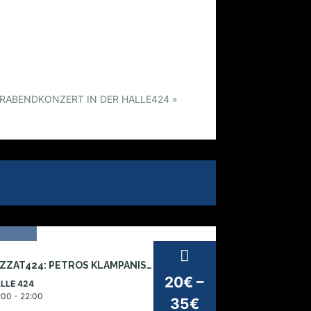
IERABENDKONZERT IN DER HALLE424
»
07
JAZZAT424: PETROS KLAMPANIS TRIO – LATENT INFO
v
20€ –
LLE 424
026
:00 - 22:00
35€