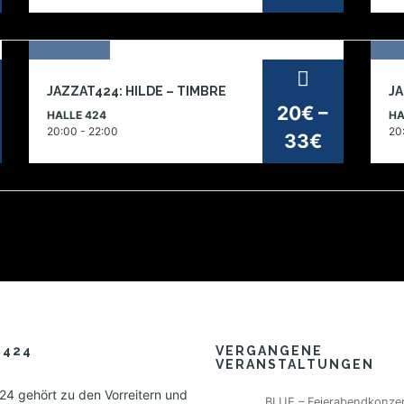
27
1
JAZZAT424: HILDE – TIMBRE
nov
de
20€ –
HALLE 424
HA
2026
2
20:00 - 22:00
20
33€
E424
VERGANGENE
VERANSTALTUNGEN
4 gehört zu den Vorreitern und
BLUE – Feierabendkonzer