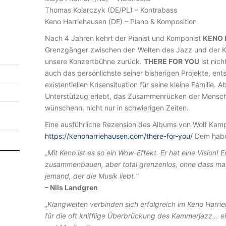
4
Thomas Kolarczyk (DE/PL) – Kontrabass
:
Keno Harriehausen (DE) – Piano & Komposition
K
Nach 4 Jahren kehrt der Pianist und Komponist
KENO 
E
Grenzgänger zwischen den Welten des Jazz und der K
N
unsere Konzertbühne zurück.
THERE FOR YOU
ist nich
O
auch das persönlichste seiner bisherigen Projekte, ents
existentiellen Krisensituation für seine kleine Familie.
H
Unterstützug erlebt, das Zusammenrücken der Mensche
A
wünschenn, nicht nur in schwierigen Zeiten.
R
Eine ausführliche Rezension des Albums von Wolf Kamp
R
https://kenoharriehausen.com/there-for-you/
Dem haben
I
„Mit Keno ist es so ein Wow-Effekt. Er hat eine Vision!
E
zusammenbauen, aber total grenzenlos, ohne dass man d
jemand, der die Musik liebt.“
H
– Nils Landgren
A
„Klangwelten verbinden sich erfolgreich im Keno Harri
U
für die oft knifflige Überbrückung des Kammerjazz… e