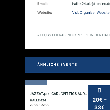
Email:
halle424.ek@t-online.d
Website:
Visit Organizer Website
E
«
FLUSS FEIERABENDKONZERT IN DER HAL
v
e
n
t
ÄHNLICHE EVENTS
N
a
v
i
16
g
JAZZAT424: CARL WITTIGS AURORA OKTETT – CONTINUITY AND RESONANCE
okt
a
20€ –
HALLE 424
2026
t
20:00 - 22:00
33€