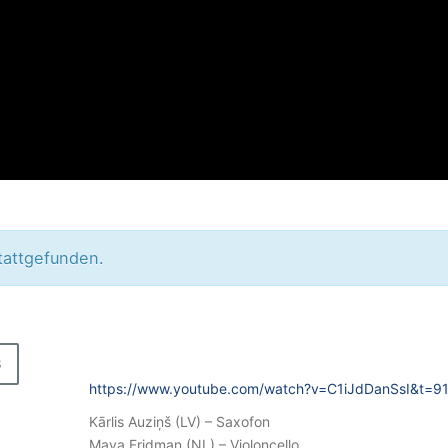
tattgefunden.
J
T
S
4
https://www.youtube.com/watch?v=C1iJdDanSsI&t=9
2
Kārlis Auziņš (LV) – Saxofon
Maya Fridman (NL) – Violoncello