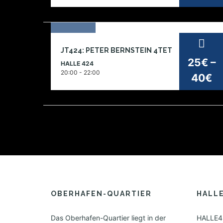
i
o
n
24
JT424: PETER BERNSTEIN 4TET
sep
25€ –
HALLE 424
2026
20:00 - 22:00
40€
OBERHAFEN-QUARTIER
HALL
Das Oberhafen-Quartier liegt in der
HALLE42