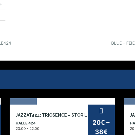
e
LE424
BLUE – FE
19
JAZZAT424: TRIOSENCE – STORIES OF LIFE
dez
no
20€ –
HALLE 424
HA
2026
2
20:00 - 22:00
20
38€