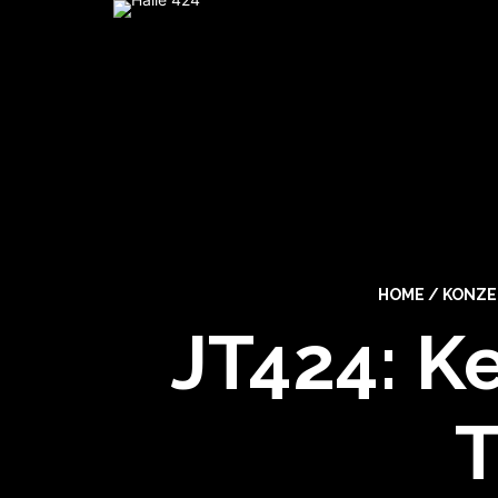
HOME
/
KONZE
JT424: K