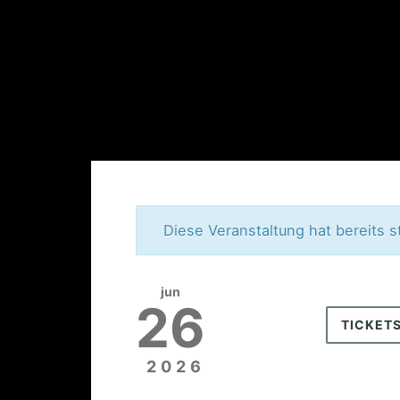
Diese Veranstaltung hat bereits s
jun
26
TICKET
2026