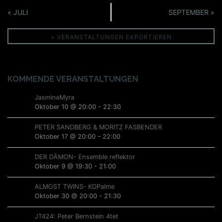
i
a
s
n
s
C
t
o
v
«
JULI
SEPTEMBER
»
a
a
V
i
n
i
l
l
t
e
+ VERANSTALTUNGEN EXPORTIEREN
c
g
e
u
a
r
h
n
n
g
t
a
d
t
e
i
KOMMENDE VERANSTALTUNGEN
n
a
n
e
o
r
JasmineMyra
n
s
n
Oktober 10 @ 20:00
-
22:30
M
t
,
o
PETER SANDBERG & MORITZ FASBENDER
n
a
N
Oktober 17 @ 20:00
-
22:00
t
l
a
DER DÄMON- Ensemble reflektor
h
Oktober 9 @ 19:30
-
21:00
t
v
N
u
i
a
ALMOST TWINS- KDPalme
Oktober 30 @ 20:00
-
21:30
v
n
g
i
JT424: Peter Bernstein 4tet
g