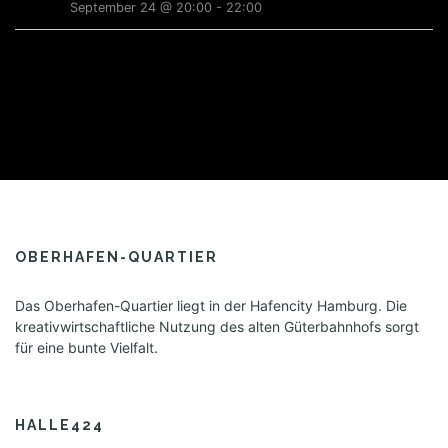
a
g
September 24 @ 20:00
-
22:00
e
t
a
n
i
t
i
o
o
n
n
OBERHAFEN-QUARTIER
Das Oberhafen-Quartier liegt in der Hafencity Hamburg. Die
kreativwirtschaftliche Nutzung des alten Güterbahnhofs sorgt
für eine bunte Vielfalt.
HALLE424